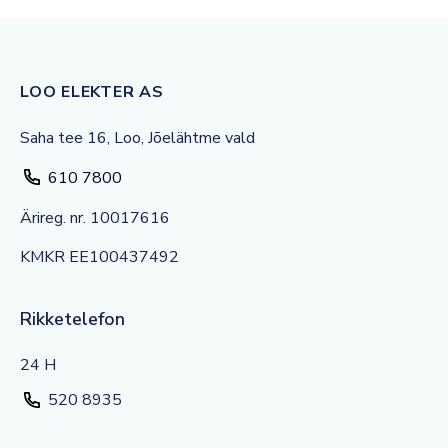
LOO ELEKTER AS
Saha tee 16, Loo, Jõelähtme vald
610 7800
Ärireg. nr. 10017616
KMKR EE100437492
Rikketelefon
24 H
520 8935